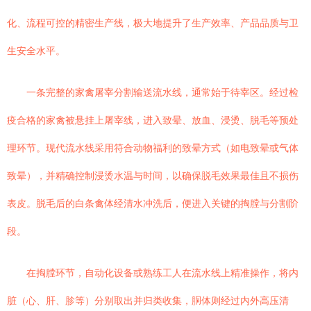
化、流程可控的精密生产线，极大地提升了生产效率、产品品质与卫
生安全水平。
一条完整的家禽屠宰分割输送流水线，通常始于待宰区。经过检
疫合格的家禽被悬挂上屠宰线，进入致晕、放血、浸烫、脱毛等预处
理环节。现代流水线采用符合动物福利的致晕方式（如电致晕或气体
致晕），并精确控制浸烫水温与时间，以确保脱毛效果最佳且不损伤
表皮。脱毛后的白条禽体经清水冲洗后，便进入关键的掏膛与分割阶
段。
在掏膛环节，自动化设备或熟练工人在流水线上精准操作，将内
脏（心、肝、胗等）分别取出并归类收集，胴体则经过内外高压清