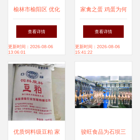
榆林市榆阳区 优化
家禽之蛋 鸡蛋为何
畜牧养殖产业链 奏
独领风骚，鸭蛋却
查看详情
查看详情
响乡村振兴“牧
是池中物？
更新时间：2026-08-06
更新时间：2026-08-06
13:06:01
15:41:22
歌”家禽加工新乐章
优质饲料级豆粕 家
骏旺食品为石坝三