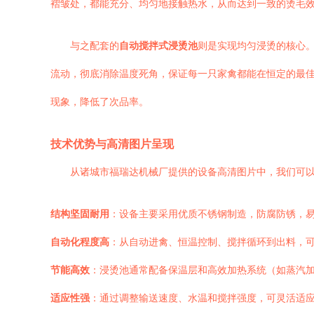
褶皱处，都能充分、均匀地接触热水，从而达到一致的烫毛
与之配套的
自动搅拌式浸烫池
则是实现均匀浸烫的核心
流动，彻底消除温度死角，保证每一只家禽都能在恒定的最佳
现象，降低了次品率。
技术优势与高清图片呈现
从诸城市福瑞达机械厂提供的设备高清图片中，我们可
结构坚固耐用
：设备主要采用优质不锈钢制造，防腐防锈，
自动化程度高
：从自动进禽、恒温控制、搅拌循环到出料，
节能高效
：浸烫池通常配备保温层和高效加热系统（如蒸汽
适应性强
：通过调整输送速度、水温和搅拌强度，可灵活适