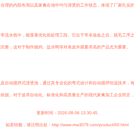
、合理的内部布局以及家禽在池中均匀浸烫的工作状态，体现了厂家扎实
屠宰流水线中，能显著优化前处理工段。它位于宰杀放血之后、脱毛工序
脂完整，这对于制作烧鸡、盐水鸭等对表皮外观要求高的产品尤为重要。
机及自动搅拌式浸烫池，通过其专业化的弯式设计和自动搅拌恒温技术，
估依据。对于追求自动化、标准化和高质量生产的现代家禽加工企业而言
更新时间：2026-08-06 13:30:45
如若转载，请注明出处：http://www.mw3079.com/product/50.html