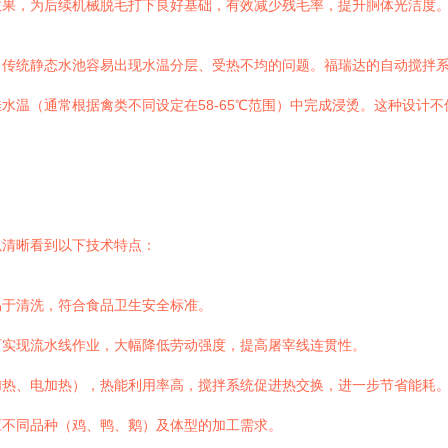
效果，为后续机械脱毛打下良好基础，有效减少残毛率，提升胴体光洁度
。传统静态水池容易出现水温分层、受热不均的问题。福瑞达的自动搅拌
水温（通常根据禽类不同设定在58-65℃范围）中完成浸烫。这种设计
以清晰看到以下技术特点：
易于清洗，符合食品卫生安全标准。
可实现流水线作业，大幅降低劳动强度，提高屠宰线连贯性。
加热、电加热），热能利用率高，搅拌系统促进热交换，进一步节省能耗
应不同品种（鸡、鸭、鹅）及体型的加工需求。